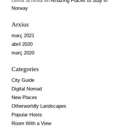
Olivia Schmidt
en
Amazing Places to Stay in
Norway
Arxius
març 2021
abril 2020
març 2020
Categories
City Guide
Digital Nomad
New Places
Otherworldly Landscapes
Popular Hosts
Room With a View